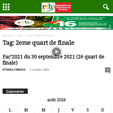
Accueil
Tags
2eme quart de finale
Tag: 2eme quart de finale
Fac’2021 du 30 septembre 2021 (2è quart de
finale)
RTBMULTIMEDIA
-
1 octobre 2021
0
Calendrier
août 2026
L
M
M
J
V
S
D