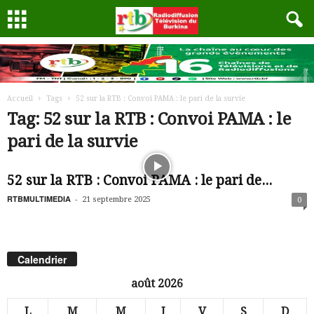
Accueil
Tags
52 sur la RTB : Convoi PAMA : le pari de la survie
Tag: 52 sur la RTB : Convoi PAMA : le
pari de la survie
52 sur la RTB : Convoi PAMA : le pari de...
RTBMULTIMEDIA
-
21 septembre 2025
0
Calendrier
août 2026
L
M
M
J
V
S
D