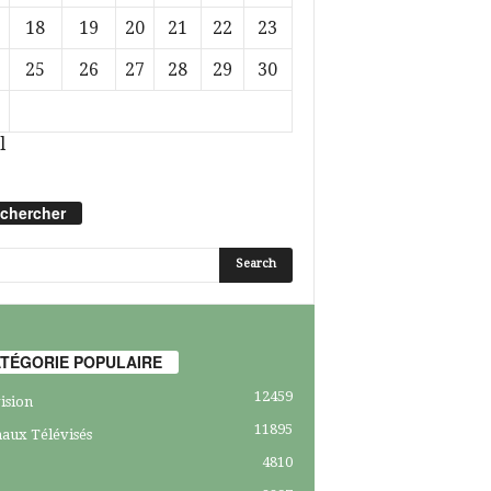
18
19
20
21
22
23
25
26
27
28
29
30
l
chercher
TÉGORIE POPULAIRE
12459
ision
11895
aux Télévisés
4810