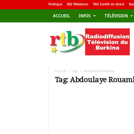
Politique
Rtb Télévision
Télé Zenith en direct
Rad
ACCUEIL
INFOS
TÉLÉVISION
R
a
d
i
o
d
i
f
Accueil
Tags
Abdoulaye Rouamba
f
Tag: Abdoulaye Rouam
u
s
i
o
n
T
é
l