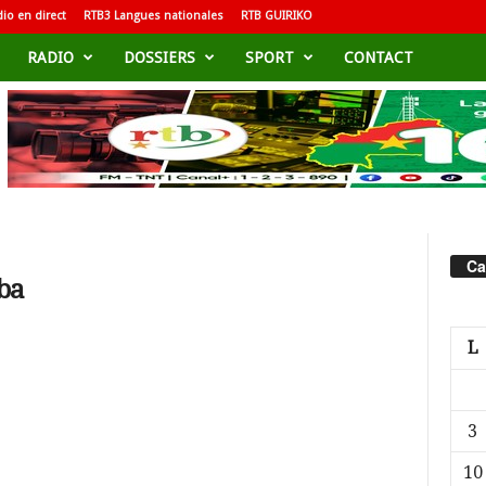
io en direct
RTB3 Langues nationales
RTB GUIRIKO
RADIO
DOSSIERS
SPORT
CONTACT
Ca
ba
L
3
10