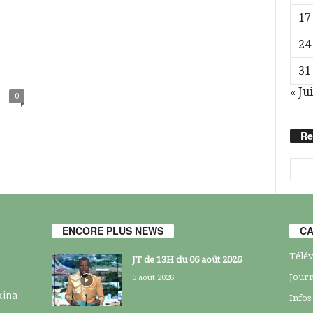
17
24
31
« Jui
0
Re
ENCORE PLUS NEWS
CA
Télév
JT de 13H du 06 août 2026
Journ
6 août 2026
kina
Infos