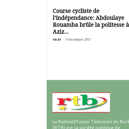
é
v
Course cycliste de
i
l’indépendance: Abdoulaye
s
i
Rouamba brûle la politesse à
o
Aziz...
n
rtb.bf
-
9 décembre 2017
d
u
B
u
r
k
i
n
a
La Radiodiffusion Télévision du Bur
(RTB) est la société publique de