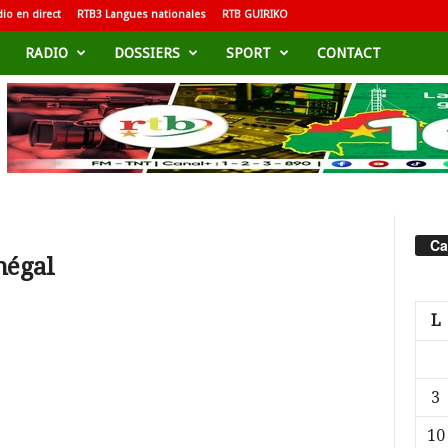
io en direct
RTB3 Langues nationales
RTB GUIRIKO
RADIO
DOSSIERS
SPORT
CONTACT
Ca
négal
L
3
10