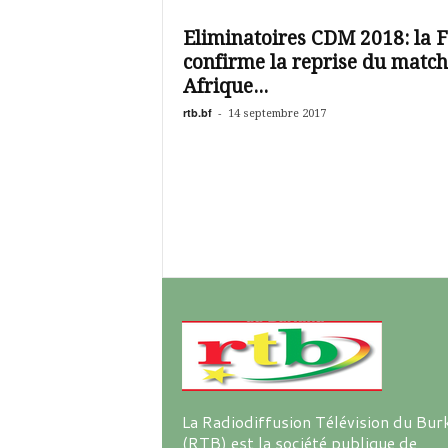
é
v
Eliminatoires CDM 2018: la 
i
confirme la reprise du match
s
i
Afrique...
o
rtb.bf
-
14 septembre 2017
n
d
u
B
u
r
k
i
n
a
La Radiodiffusion Télévision du Bur
(RTB) est la société publique de