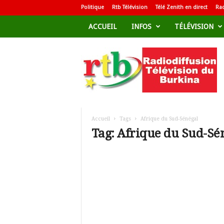
Politique
Rtb Télévision
Télé Zenith en direct
Rad
ACCUEIL
INFOS
TÉLÉVISION
R
a
d
i
o
d
i
f
Accueil
Tags
Afrique du Sud-Sénégal
f
Tag: Afrique du Sud-Sé
u
s
i
o
n
T
é
l