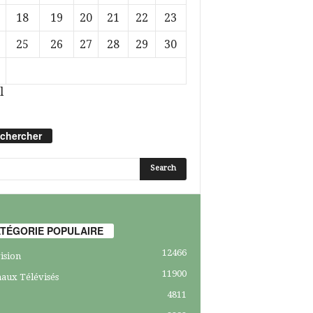
18
19
20
21
22
23
25
26
27
28
29
30
l
chercher
TÉGORIE POPULAIRE
12466
ision
11900
aux Télévisés
4811