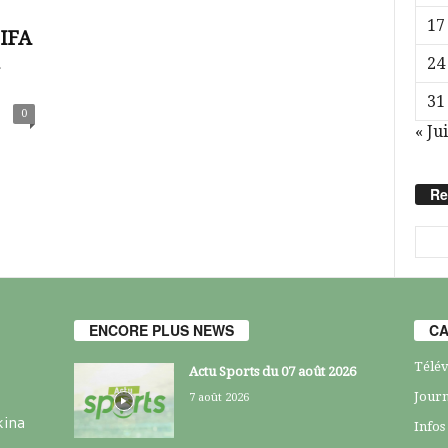
17
FIFA
24
31
0
« Jui
Re
ENCORE PLUS NEWS
CA
Télév
Actu Sports du 07 août 2026
Journ
7 août 2026
kina
Infos