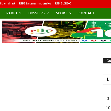
io en direct
RTB3 Langues nationales
RTB GUIRIKO
RADIO
DOSSIERS
SPORT
CONTACT
Ca
L
3
10