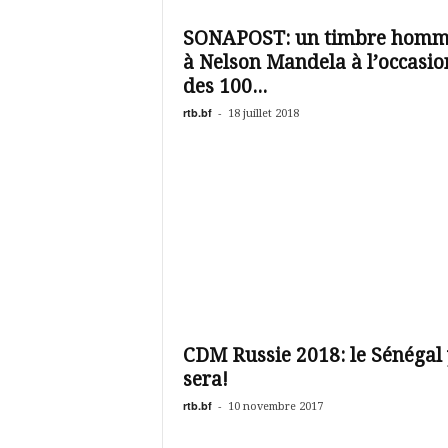
é
v
SONAPOST: un timbre hom
i
à Nelson Mandela à l’occasio
s
i
des 100...
o
rtb.bf
-
18 juillet 2018
n
d
u
B
u
r
k
i
n
a
CDM Russie 2018: le Sénégal
sera!
rtb.bf
-
10 novembre 2017