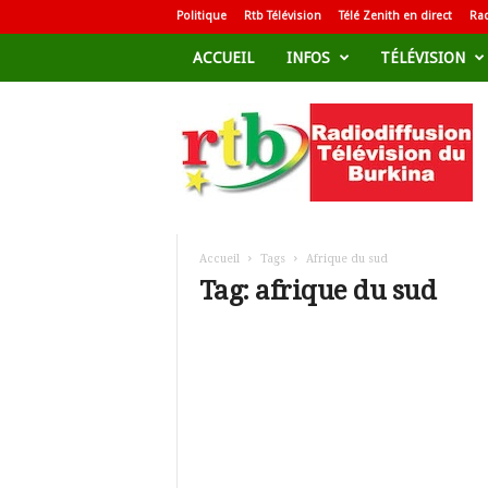
Politique
Rtb Télévision
Télé Zenith en direct
Rad
ACCUEIL
INFOS
TÉLÉVISION
R
a
d
i
o
d
i
f
Accueil
Tags
Afrique du sud
f
Tag: afrique du sud
u
s
i
o
n
T
é
l