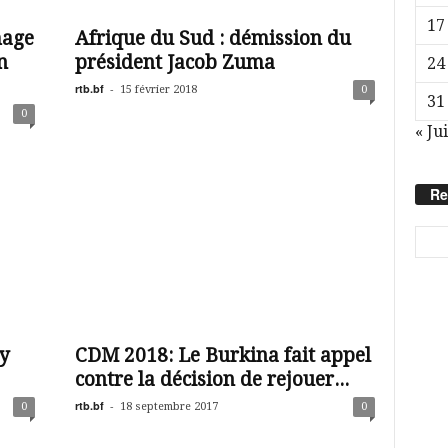
17
mage
Afrique du Sud : démission du
n
président Jacob Zuma
24
rtb.bf
-
15 février 2018
0
31
0
« Jui
Re
 y
CDM 2018: Le Burkina fait appel
contre la décision de rejouer...
rtb.bf
-
0
18 septembre 2017
0