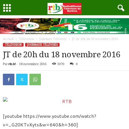
Accueil
Télévision
Journaux Télévisés
JT de 20h du 18 novembre 2016
TÉLÉVISION
JOURNAUX TÉLÉVISÉS
JT de 20h du 18 novembre 2016
Par
rtb.bf
-
18 novembre 2016
3070
0
[youtube https://www.youtube.com/watch?
v=_G20KTvXyts&w=640&h=360]