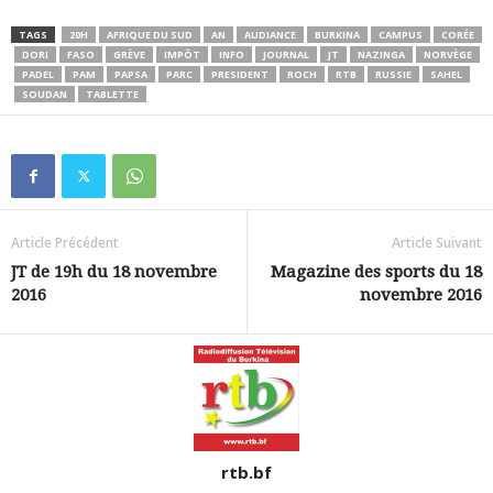
TAGS
20H
AFRIQUE DU SUD
AN
AUDIANCE
BURKINA
CAMPUS
CORÉE
DORI
FASO
GRÈVE
IMPÔT
INFO
JOURNAL
JT
NAZINGA
NORVÈGE
PADEL
PAM
PAPSA
PARC
PRESIDENT
ROCH
RTB
RUSSIE
SAHEL
SOUDAN
TABLETTE
Article Précédent
Article Suivant
JT de 19h du 18 novembre
Magazine des sports du 18
2016
novembre 2016
rtb.bf