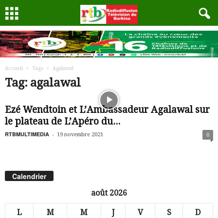
Accueil
Tags
Agalawal
Tag: agalawal
Ezé Wendtoin et L’Ambassadeur Agalawal sur
le plateau de L’Apéro du...
RTBMULTIMEDIA
-
19 novembre 2021
0
Calendrier
août 2026
L
M
M
J
V
S
D