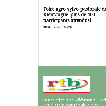
é
v
Foire agro-sylvo-pastorale d
i
Kienfangué: plus de 400
s
i
participants attendus!
o
rtb.bf
-
23 janvier 2016
n
d
u
B
u
r
k
i
n
a
La Radiodiffusion Télévision du Bur
(RTB) est la société publique de