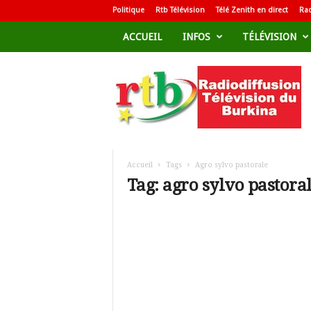
Politique
Rtb Télévision
Télé Zenith en direct
Rad
ACCUEIL
INFOS
TÉLÉVISION
R
a
d
i
o
d
i
f
Accueil
Tags
Agro sylvo pastorale
f
Tag: agro sylvo pastora
u
s
i
o
n
T
é
l