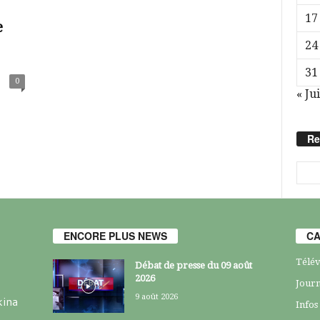
17
e
24
31
0
« Jui
Re
ENCORE PLUS NEWS
CA
Télév
Débat de presse du 09 août
2026
Journ
9 août 2026
kina
Infos