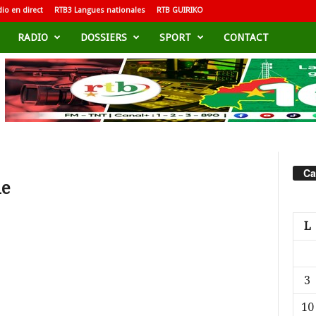
io en direct
RTB3 Langues nationales
RTB GUIRIKO
RADIO
DOSSIERS
SPORT
CONTACT
Ca
le
L
3
10