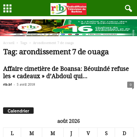
Accueil
Tags
Arondissement 7 de ouaga
Tag: arondissement 7 de ouaga
Affaire cimetière de Boansa: Béouindé refuse
les « cadeaux » d’Abdoul qui...
rtb.bf
-
5 avril 2018
0
Calendrier
août 2026
L
M
M
J
V
S
D