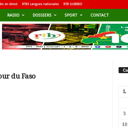
io en direct
RTB3 Langues nationales
RTB GUIRIKO
RADIO
DOSSIERS
SPORT
CONTACT
Ca
Tour du Faso
L
3
10