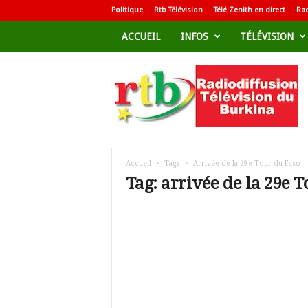
Politique
Rtb Télévision
Télé Zenith en direct
Rad
ACCUEIL
INFOS
TÉLÉVISION
R
a
d
i
o
d
i
f
Accueil
Tags
Arrivée de la 29e Tour du Faso
f
Tag: arrivée de la 29e 
u
s
i
o
n
T
é
l