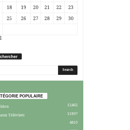
18
19
20
21
22
23
25
26
27
28
29
30
l
chercher
TÉGORIE POPULAIRE
12462
ision
11897
aux Télévisés
4810