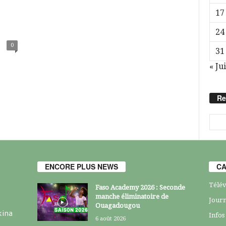
17
24
0
31
« Jui
Re
ENCORE PLUS NEWS
CA
Télév
Faso Academy 2026 : Seconde
manche éliminatoire de
Journ
Ouagadougou
kina
Infos
6 août 2026