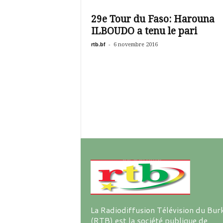
é
v
29e Tour du Faso: Harouna
i
ILBOUDO a tenu le pari
s
i
rtb.bf
-
6 novembre 2016
o
n
d
u
B
u
r
k
i
n
a
La Radiodiffusion Télévision du Bur
(RTB) est la société publique de