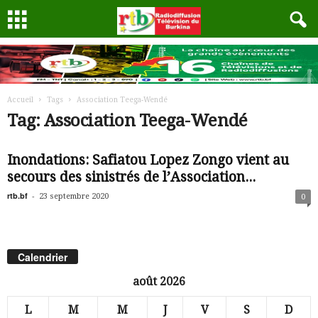
Accueil
Tags
Association Teega-Wendé
Tag: Association Teega-Wendé
Inondations: Safiatou Lopez Zongo vient au
secours des sinistrés de l’Association...
rtb.bf
-
23 septembre 2020
0
Calendrier
août 2026
L
M
M
J
V
S
D