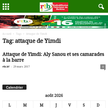
Accueil
Tags
Attaque de Yimdi
Tag: attaque de Yimdi
Attaque de Yimdi: Aly Sanou et ses camarades
à la barre
rtb.bf
-
29 mars 2017
0
Calendrier
août 2026
L
M
M
J
V
S
D