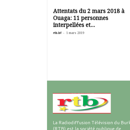
é
v
Attentats du 2 mars 2018 à
i
Ouaga: 11 personnes
s
i
interpellées et...
o
rtb.bf
-
1 mars 2019
n
d
u
B
u
r
k
i
n
a
La Radiodiffusion Télévision du Bur
(RTB) est la société publique de