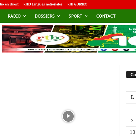
io en direct
RTB3 Langues nationales
RTB GUIRIKO
RADIO
DOSSIERS
SPORT
CONTACT
Ca
L
3
10