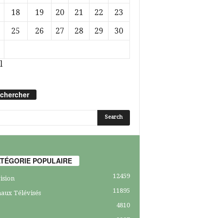
18
19
20
21
22
23
25
26
27
28
29
30
l
chercher
TÉGORIE POPULAIRE
12459
ision
11895
aux Télévisés
4810