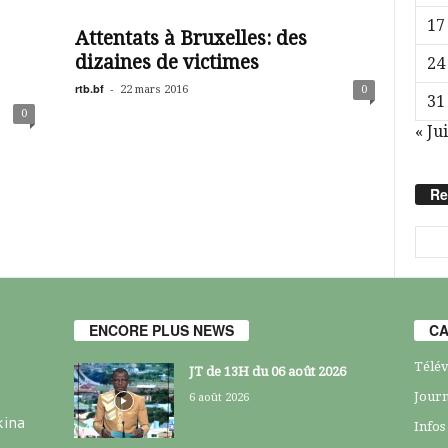
17
Attentats à Bruxelles: des
dizaines de victimes
24
rtb.bf
-
22 mars 2016
0
31
0
« Jui
Re
ENCORE PLUS NEWS
CA
Télév
JT de 13H du 06 août 2026
Journ
6 août 2026
kina
Infos