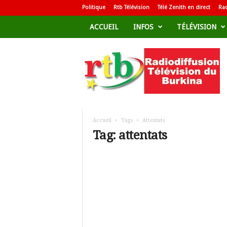
Politique
Rtb Télévision
Télé Zenith en direct
Rad
ACCUEIL
INFOS
TÉLÉVISION
R
a
d
i
o
d
i
f
Accueil
Tags
Attentats
f
Tag: attentats
u
s
i
o
n
T
é
l