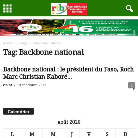
Accueil
Tags
Backbone national
Tag: Backbone national
Backbone national : le président du Faso, Roch
Marc Christian Kaboré...
rtb.bf
-
10 décembre 2017
0
Calendrier
août 2026
L
M
M
J
V
S
D