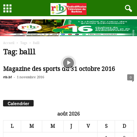
Accueil
Tags
Balll
Tag: balll
Magazine des sports du 31 octobre 2016
rtb.bf
-
1 novembre 2016
0
Calendrier
août 2026
L
M
M
J
V
S
D