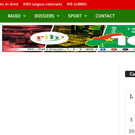
io en direct
RTB3 Langues nationales
RTB GUIRIKO
RADIO
DOSSIERS
SPORT
CONTACT
Ca
L
3
10