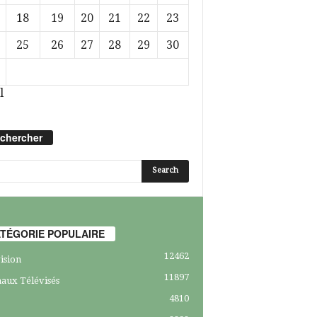
18
19
20
21
22
23
25
26
27
28
29
30
l
chercher
TÉGORIE POPULAIRE
12462
ision
11897
aux Télévisés
4810