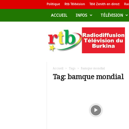
Politique
Rtb Télévision
Télé Zenith en direct
Rad
ACCUEIL
INFOS
TÉLÉVISION
R
a
d
i
o
d
i
f
Accueil
Tags
Bamque mondial
f
Tag: bamque mondial
u
s
i
o
n
T
é
l