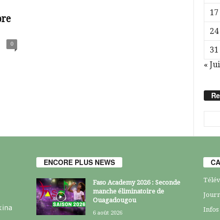
17
bre
24
0
31
« Jui
Re
ENCORE PLUS NEWS
CA
Télév
Faso Academy 2026 : Seconde
manche éliminatoire de
Journ
Ouagadougou
kina
Infos
6 août 2026