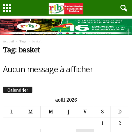
Accueil
Tags
Basket
Tag: basket
Aucun message à afficher
Calendrier
août 2026
L
M
M
J
V
S
D
1
2