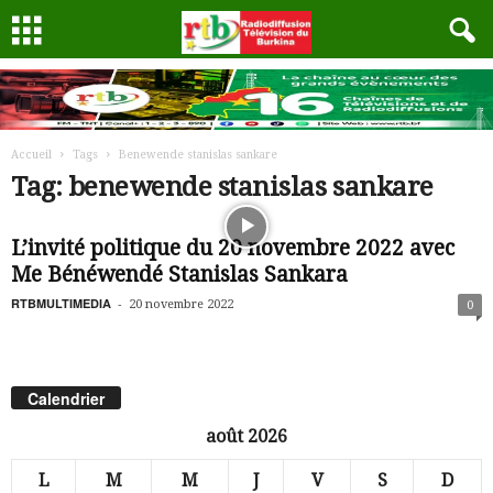
Accueil
Tags
Benewende stanislas sankare
Tag: benewende stanislas sankare
L’invité politique du 20 novembre 2022 avec
Me Bénéwendé Stanislas Sankara
RTBMULTIMEDIA
-
20 novembre 2022
0
Calendrier
août 2026
L
M
M
J
V
S
D