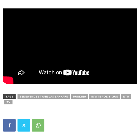
TAGS
BENEWENDE STANISLAS SANKARE
BURKINA
INVITE POLITIQUE
RTB
TV