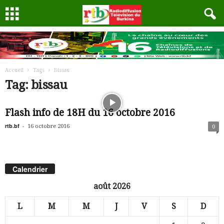
Accueil
Tags
Bissau
Tag: bissau
Flash info de 18H du 16 octobre 2016
rtb.bf
-
16 octobre 2016
0
Calendrier
août 2026
L
M
M
J
V
S
D