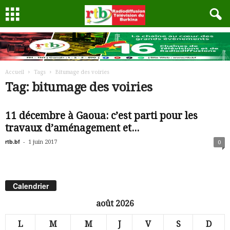
Accueil
Tags
Bitumage des voiries
Tag: bitumage des voiries
11 décembre à Gaoua: c’est parti pour les
travaux d’aménagement et...
rtb.bf
-
1 juin 2017
0
Calendrier
août 2026
L
M
M
J
V
S
D