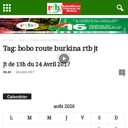
Accueil
Tags
Bobo route burkina rtb jt
Tag: bobo route burkina rtb jt
Jt de 13h du 24 Avril 2017
rtb.bf
-
24 avril 2017
0
Calendrier
août 2026
L
M
M
J
V
S
D