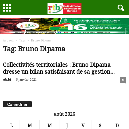
Accueil
Tags
Bruno Dipama
Tag: Bruno Dipama
Collectivités territoriales : Bruno Dipama
dresse un bilan satisfaisant de sa gestion...
rtb.bf
-
6 janvier 2021
0
Calendrier
août 2026
L
M
M
J
V
S
D