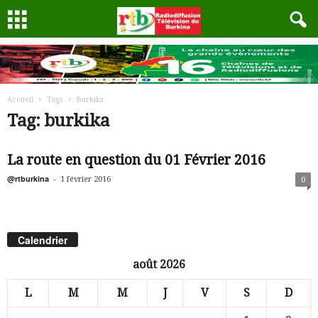
Accueil
Tags
Burkika
Tag: burkika
La route en question du 01 Février 2016
@rtburkina
-
1 février 2016
0
Calendrier
août 2026
L
M
M
J
V
S
D