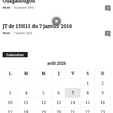
Ouagadougou
rtb.bf
-
16 janvier 2016
0
JT de 13H15 du 7 janvier 2016
rtb.bf
-
7 janvier 2016
0
Calendrier
août 2026
L
M
M
J
V
S
D
1
2
3
4
5
6
7
8
9
10
11
12
13
14
15
16
17
18
19
20
21
22
23