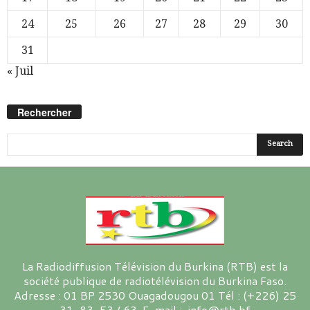
24
25
26
27
28
29
30
31
« Juil
Rechercher
La Radiodiffusion Télévision du Burkina (RTB) est la
société publique de radiotélévision du Burkina Faso.
Adresse : 01 BP 2530 Ouagadougou 01 Tél : (+226) 25
31-83-53 / 63 E-mail : info@rtb.bf