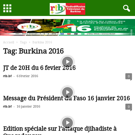
Accueil
Tags
Burkina 2016
Tag: Burkina 2016
JT de 20H du 6 fevier 2016
rtb.bf
-
6 février 2016
0
Message du Président du Faso 16 janvier 2016
rtb.bf
-
16 janvier 2016
0
Edition spéciale sur l’attaque djihadiste à