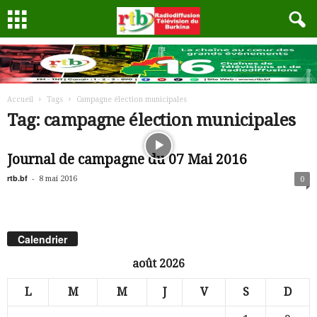
Accueil
Tags
Campagne élection municipales
Tag: campagne élection municipales
Journal de campagne du 07 Mai 2016
rtb.bf
-
8 mai 2016
0
Calendrier
août 2026
L
M
M
J
V
S
D