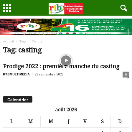
Accueil
Tags
Casting
Tag: casting
Prodige 2022 : première manche du casting
RTBMULTIMEDIA
-
22 septembre 2022
0
Calendrier
août 2026
L
M
M
J
V
S
D