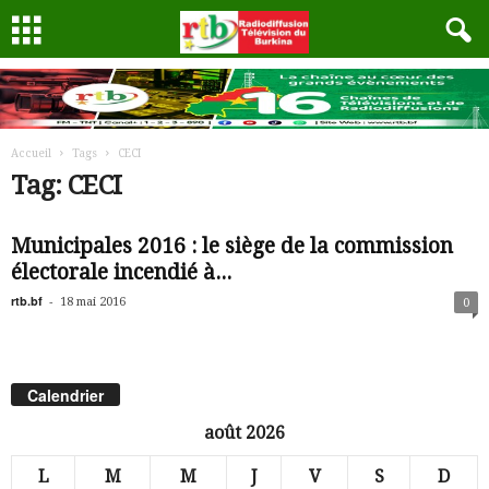
Accueil
Tags
CECI
Tag: CECI
Municipales 2016 : le siège de la commission
électorale incendié à...
rtb.bf
-
18 mai 2016
0
Calendrier
août 2026
L
M
M
J
V
S
D