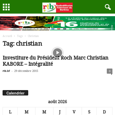
Accueil
Tags
Christian
Tag: christian
Investiture du Président Roch Marc Christian
KABORE – Intégralité
rtb.bf
-
29 décembre 2015
0
Calendrier
août 2026
L
M
M
J
V
S
D