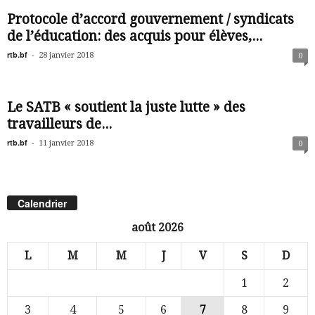
Protocole d’accord gouvernement / syndicats
de l’éducation: des acquis pour élèves,...
rtb.bf
-
28 janvier 2018
0
Le SATB « soutient la juste lutte » des
travailleurs de...
rtb.bf
-
11 janvier 2018
0
Calendrier
août 2026
L
M
M
J
V
S
D
1
2
3
4
5
6
7
8
9