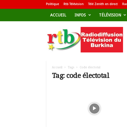
Politique
Rtb Télévision
Télé Zenith en direct
Rad
ACCUEIL
INFOS
TÉLÉVISION
R
a
d
i
o
d
i
f
Accueil
Tags
Code électotal
f
Tag: code électotal
u
s
i
o
n
T
é
l