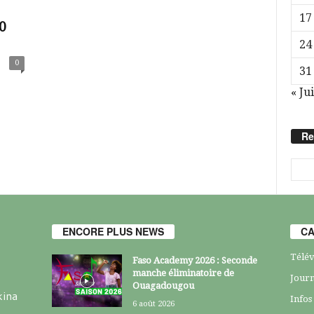
17
0
24
0
31
« Jui
Re
ENCORE PLUS NEWS
CA
Télév
Faso Academy 2026 : Seconde
manche éliminatoire de
Journ
Ouagadougou
kina
Infos
6 août 2026