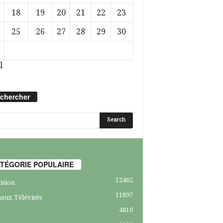
18
19
20
21
22
23
25
26
27
28
29
30
l
chercher
TÉGORIE POPULAIRE
12462
ision
11897
aux Télévisés
4810