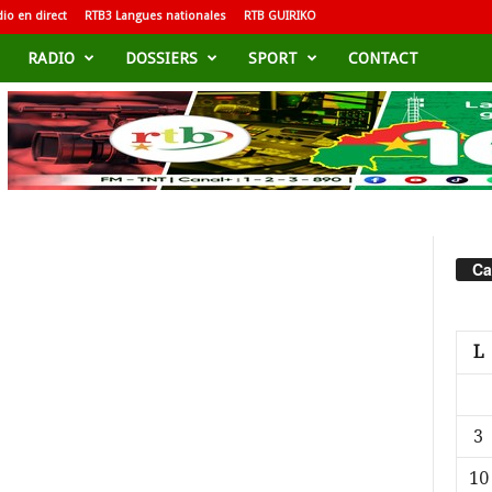
io en direct
RTB3 Langues nationales
RTB GUIRIKO
RADIO
DOSSIERS
SPORT
CONTACT
Ca
L
3
10