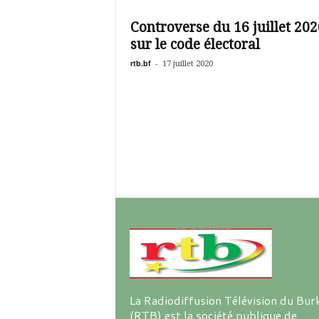
é
v
Controverse du 16 juillet 202
i
sur le code électoral
s
i
rtb.bf
-
17 juillet 2020
o
n
d
u
B
u
r
k
i
n
a
La Radiodiffusion Télévision du Bur
(RTB) est la société publique de