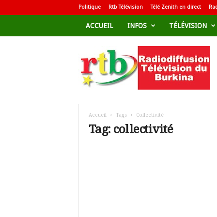
Politique
Rtb Télévision
Télé Zenith en direct
Rad
ACCUEIL
INFOS
TÉLÉVISION
R
a
d
i
o
d
i
f
Accueil
Tags
Collectivité
f
Tag: collectivité
u
s
i
o
n
T
é
l