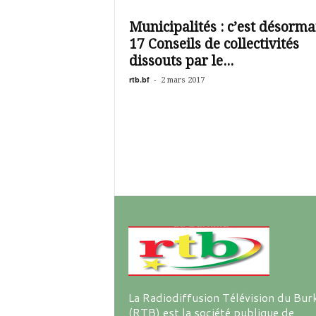
é
v
Municipalités : c’est désorma
i
17 Conseils de collectivités
s
i
dissouts par le...
o
rtb.bf
-
2 mars 2017
n
d
u
B
u
r
k
i
n
a
La Radiodiffusion Télévision du Bur
(RTB) est la société publique de