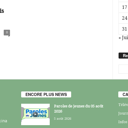
17
is
24
31
0
« Jui
Re
ENCORE PLUS NEWS
CA
Télév
Paroles de jeunes du 05 août
2026
Journ
5 août 2026
kina
Infos