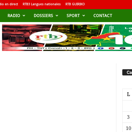
io en direct
RTB3 Langues nationales
RTB GUIRIKO
RADIO
DOSSIERS
SPORT
CONTACT
Ca
L
3
10