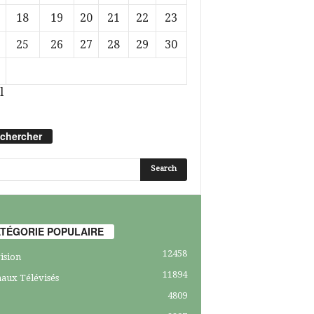
18
19
20
21
22
23
25
26
27
28
29
30
l
chercher
TÉGORIE POPULAIRE
12458
ision
11894
aux Télévisés
4809