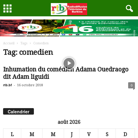
Accueil
Tags
Comedien
Tag: comedien
Inhumation du comédien Adama Ouedraogo
dit Adam liguidi
rtb.bf
-
16 octobre 2018
0
Calendrier
août 2026
L
M
M
J
V
S
D