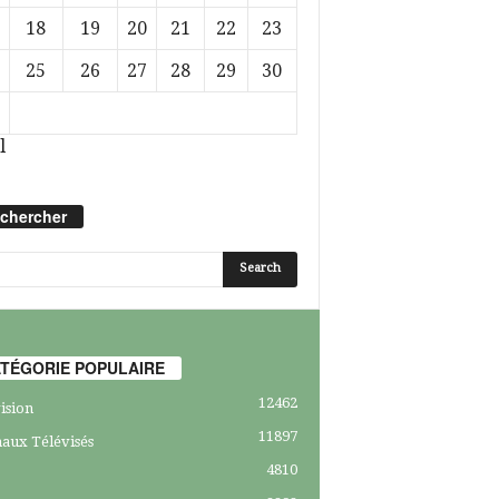
18
19
20
21
22
23
25
26
27
28
29
30
l
chercher
TÉGORIE POPULAIRE
12462
ision
11897
aux Télévisés
4810