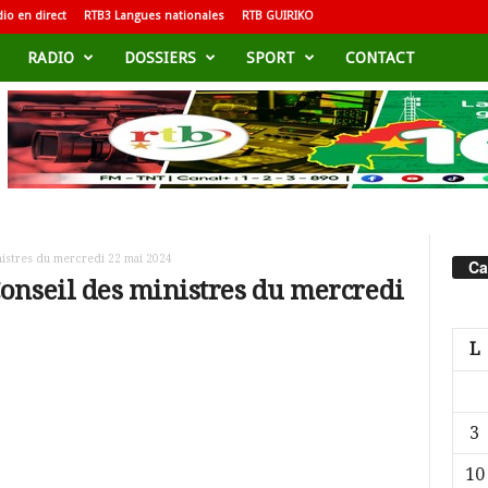
io en direct
RTB3 Langues nationales
RTB GUIRIKO
RADIO
DOSSIERS
SPORT
CONTACT
istres du mercredi 22 mai 2024
Ca
onseil des ministres du mercredi
L
3
10