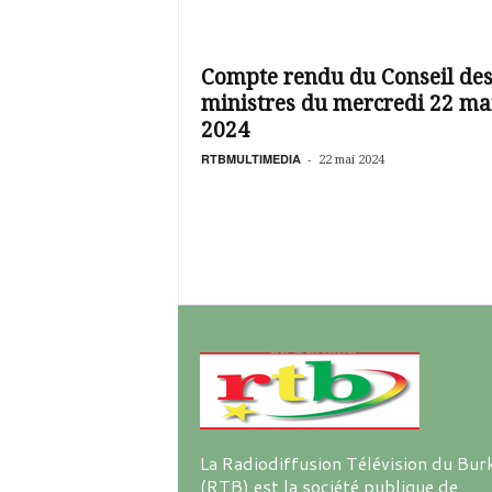
é
v
i
s
Compte rendu du Conseil de
i
ministres du mercredi 22 ma
o
2024
n
d
RTBMULTIMEDIA
-
22 mai 2024
u
B
u
r
k
i
n
a
La Radiodiffusion Télévision du Bur
(RTB) est la société publique de