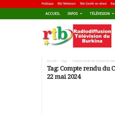
Politique
Rtb Télévision
Télé Zenith en direct
Rad
ACCUEIL
INFOS
TÉLÉVISION
R
a
d
i
o
d
i
f
Accueil
Tags
Compte rendu du Conseil des min
f
Tag: Compte rendu du C
u
22 mai 2024
s
i
o
n
T
é
l