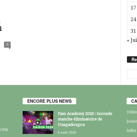
17
24
s
i
31
« Jui
0
Re
ENCORE PLUS NEWS
CA
Télév
Faso Academy 2026 : Seconde
manche éliminatoire de
Journ
Ouagadougou
kina
Infos
6 août 2026