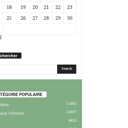
18
19
20
21
22
23
25
26
27
28
29
30
l
chercher
TÉGORIE POPULAIRE
12462
ision
11897
aux Télévisés
4810