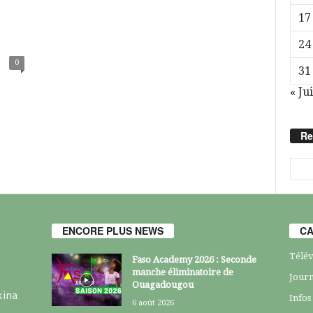
17
24
0
31
« Jui
Re
ENCORE PLUS NEWS
CA
Télév
Faso Academy 2026 : Seconde
manche éliminatoire de
Journ
Ouagadougou
kina
Infos
6 août 2026