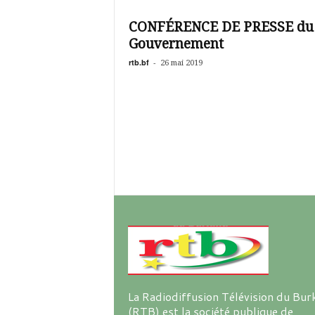
é
v
CONFÉRENCE DE PRESSE du
i
Gouvernement
s
i
rtb.bf
-
26 mai 2019
o
n
d
u
B
u
r
k
i
n
a
La Radiodiffusion Télévision du Bur
(RTB) est la société publique de