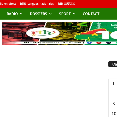
io en direct
RTB3 Langues nationales
RTB GUIRIKO
RADIO
DOSSIERS
SPORT
CONTACT
Ca
L
3
10