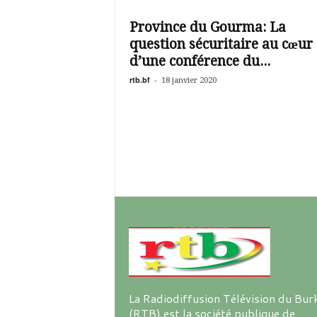
é
v
Province du Gourma: La
i
question sécuritaire au cœur
s
i
d’une conférence du...
o
rtb.bf
-
18 janvier 2020
n
d
u
B
u
r
k
i
n
a
La Radiodiffusion Télévision du Bur
(RTB) est la société publique de