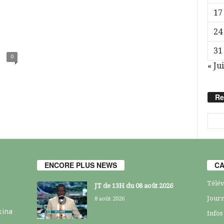
17
24
31
0
« Jui
Re
ENCORE PLUS NEWS
CA
Télév
JT de 13H du 08 août 2026
Journ
8 août 2026
kina
Infos