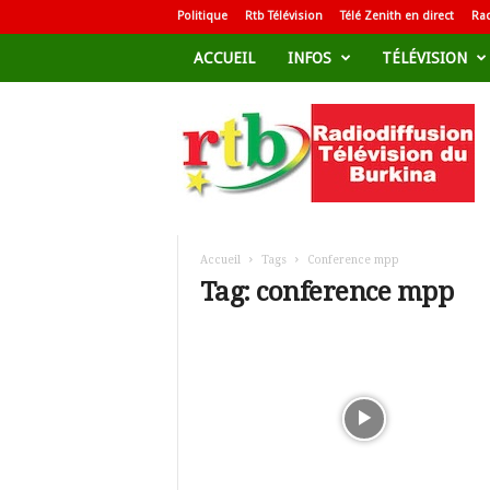
Politique
Rtb Télévision
Télé Zenith en direct
Rad
ACCUEIL
INFOS
TÉLÉVISION
R
a
d
i
o
d
i
f
Accueil
Tags
Conference mpp
f
Tag: conference mpp
u
s
i
o
n
T
é
l