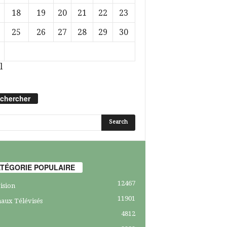
18
19
20
21
22
23
25
26
27
28
29
30
l
chercher
TÉGORIE POPULAIRE
12467
ision
11901
aux Télévisés
4812