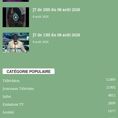
JT de 20H du 08 août 2026
8 août 2026
JT de 13H du 08 août 2026
8 août 2026
CATÉGORIE POPULAIRE
12469
Télévision
11902
Journaux Télévisés
4812
Infos
2899
Emissions TV
1677
Société