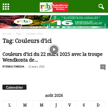
Accueil
Tags
Couleurs d’ici
Tag: Couleurs d’ici
Couleurs d’ici du 22 mars 2025 avec la troupe
Wendkonta de...
RTBMULTIMEDIA
-
22 mars 2025
0
Calendrier
août 2026
L
M
M
J
V
S
D