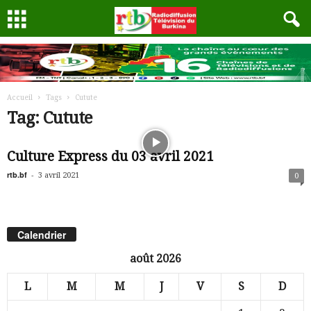
Accueil
Tags
Cutute
Tag: Cutute
Culture Express du 03 avril 2021
rtb.bf
-
3 avril 2021
0
Calendrier
août 2026
L
M
M
J
V
S
D