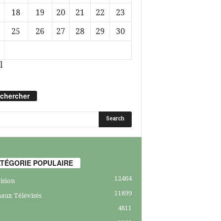
18
19
20
21
22
23
25
26
27
28
29
30
l
chercher
TÉGORIE POPULAIRE
12464
ision
11899
aux Télévisés
4811