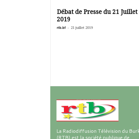
é
v
Débat de Presse du 21 Juillet
i
2019
s
i
rtb.bf
-
21 juillet 2019
o
n
d
u
B
u
r
k
i
n
a
La Radiodiffusion Télévision du Bur
(RTB) est la société publique de