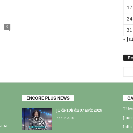
17
24
0
31
« Jui
Re
ENCORE PLUS NEWS
CA
Télév
JT de 19h du 07 août 2026
Journ
7 août 2026
kina
Infos