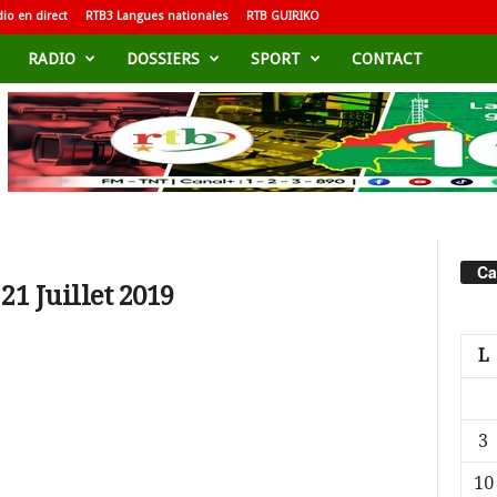
io en direct
RTB3 Langues nationales
RTB GUIRIKO
RADIO
DOSSIERS
SPORT
CONTACT
9
Ca
21 Juillet 2019
L
3
10