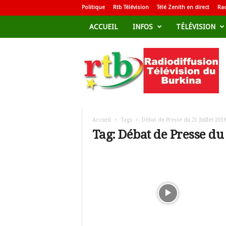
Politique
Rtb Télévision
Télé Zenith en direct
Rad
ACCUEIL
INFOS
TÉLÉVISION
R
a
d
i
o
d
i
f
Accueil
Tags
Débat de Presse du 21 Juillet 201
f
Tag: Débat de Presse du 
u
s
i
o
n
T
é
l