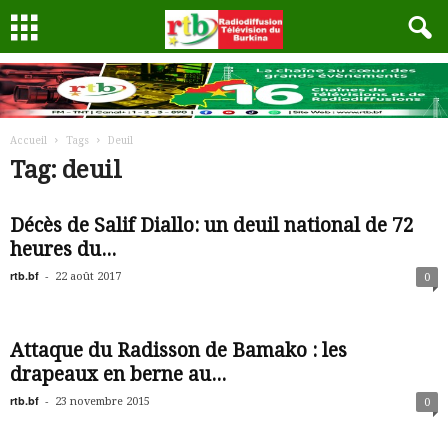
Accueil
Tags
Deuil
Tag: deuil
Décès de Salif Diallo: un deuil national de 72
heures du...
rtb.bf
-
22 août 2017
0
Attaque du Radisson de Bamako : les
drapeaux en berne au...
rtb.bf
-
23 novembre 2015
0