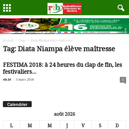
Accueil
Tags
Diata Niampa élève maîtresse
Tag: Diata Niampa élève maîtresse
FESTIMA 2018: à 24 heures du clap de fin, les
festivaliers...
rtb.bf
-
3 mars 2018
0
Calendrier
août 2026
L
M
M
J
V
S
D