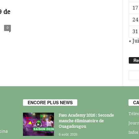
17
9 de
24
0
31
« Jui
Re
ENCORE PLUS NEWS
CA
Télév
Faso Academy 2026 : Seconde
manche éliminatoire de
Journ
Ouagadougou
kina
Infos
6 août 2026