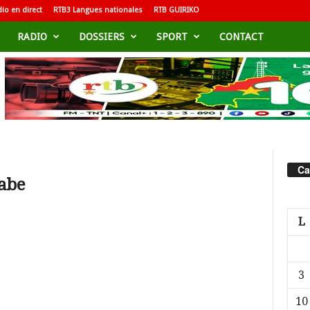
io en direct
RTB3 Langues nationales
RTB GUIRIKO
RADIO
DOSSIERS
SPORT
CONTACT
Ca
nabe
L
3
10