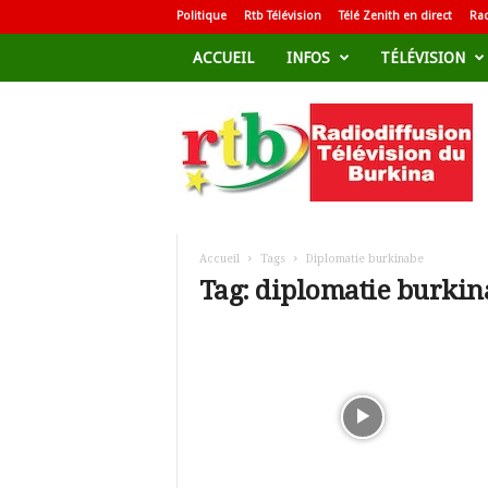
Politique
Rtb Télévision
Télé Zenith en direct
Rad
ACCUEIL
INFOS
TÉLÉVISION
R
a
d
i
o
d
i
f
Accueil
Tags
Diplomatie burkinabe
f
Tag: diplomatie burki
u
s
i
o
n
T
é
l