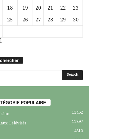
18
19
20
21
22
23
25
26
27
28
29
30
l
chercher
TÉGORIE POPULAIRE
12462
ision
11897
aux Télévisés
4810