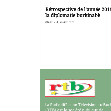
é
v
Rétrospective de l’année 201
i
la diplomatie burkinabè
s
i
rtb.bf
-
4 janvier 2020
o
n
d
u
B
u
r
k
i
n
a
La Radiodiffusion Télévision du Bur
(RTB) est la société publique de