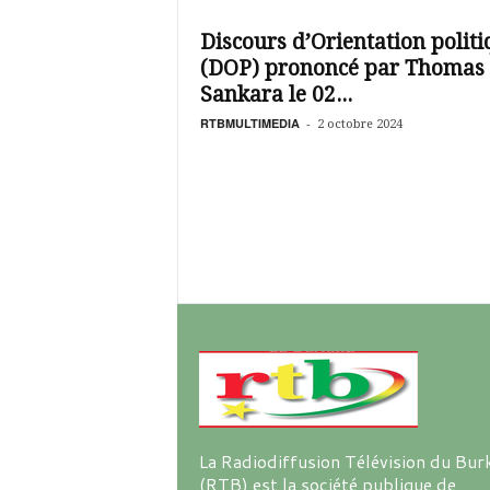
é
v
Discours d’Orientation polit
i
(DOP) prononcé par Thomas
s
i
Sankara le 02...
o
RTBMULTIMEDIA
-
2 octobre 2024
n
d
u
B
u
r
k
i
n
a
La Radiodiffusion Télévision du Bur
(RTB) est la société publique de