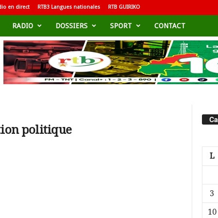
io en direct
RTB3 Langues nationales
RTB GUIRIKO
RADIO
DOSSIERS
SPORT
CONTACT
Ca
tion politique
L
3
10