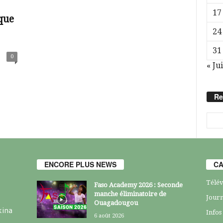
17
ique
24
31
0
« Jui
Re
ENCORE PLUS NEWS
CA
Télév
Faso Academy 2026 : Seconde
manche éliminatoire de
Journ
Ouagadougou
kina
Infos
6 août 2026