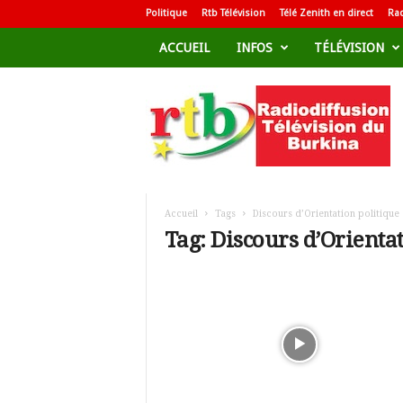
Politique
Rtb Télévision
Télé Zenith en direct
Rad
ACCUEIL
INFOS
TÉLÉVISION
R
a
d
i
o
d
i
f
Accueil
Tags
Discours d’Orientation politique
f
Tag: Discours d’Orienta
u
s
i
o
n
T
é
l