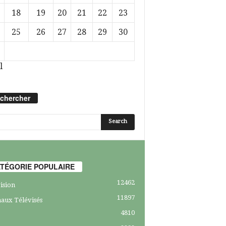
18
19
20
21
22
23
25
26
27
28
29
30
l
chercher
TÉGORIE POPULAIRE
12462
ision
11897
aux Télévisés
4810