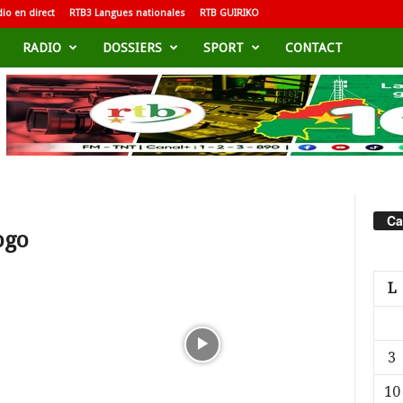
io en direct
RTB3 Langues nationales
RTB GUIRIKO
RADIO
DOSSIERS
SPORT
CONTACT
Ca
ogo
L
3
10