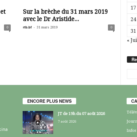
17
et
Sur la brèche du 31 mars 2019
avec le Dr Aristide...
24
rtb.bf
-
0
31 mars 2019
0
31
« Jui
Re
ENCORE PLUS NEWS
CA
Télév
JT de 19h du 07 août 2026
Journ
7 août 2026
kina
Infos