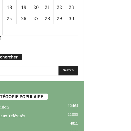
18
19
20
21
22
23
25
26
27
28
29
30
l
chercher
TÉGORIE POPULAIRE
12464
ision
11899
aux Télévisés
4811