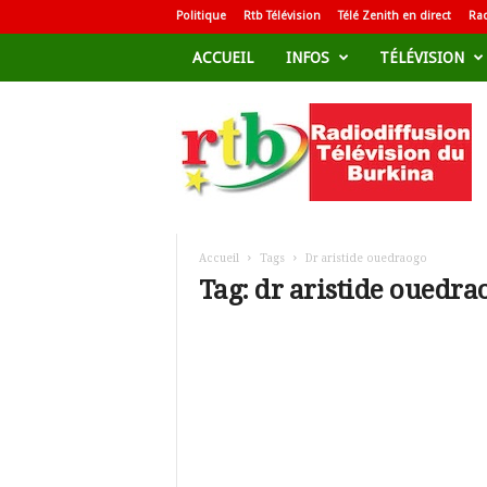
Politique
Rtb Télévision
Télé Zenith en direct
Rad
ACCUEIL
INFOS
TÉLÉVISION
R
a
d
i
o
d
i
f
Accueil
Tags
Dr aristide ouedraogo
f
Tag: dr aristide ouedra
u
s
i
o
n
T
é
l