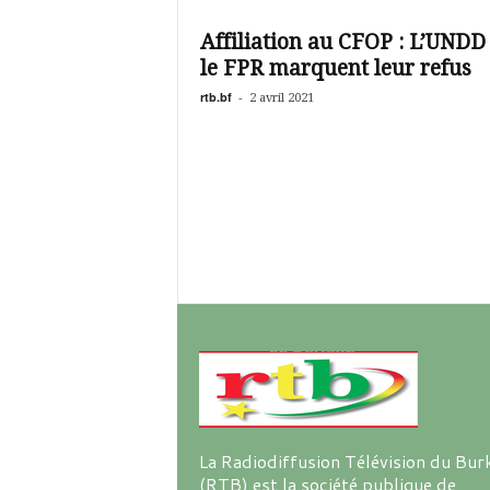
é
v
Affiliation au CFOP : L’UNDD 
i
le FPR marquent leur refus
s
i
rtb.bf
-
2 avril 2021
o
n
d
u
B
u
r
k
i
n
a
La Radiodiffusion Télévision du Bur
(RTB) est la société publique de