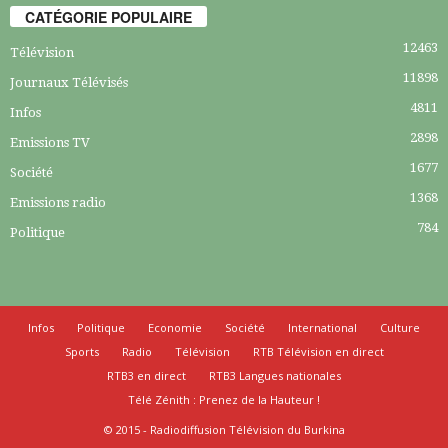
CATÉGORIE POPULAIRE
12463
Télévision
11898
Journaux Télévisés
4811
Infos
2898
Emissions TV
1677
Société
1368
Emissions radio
784
Politique
Infos
Politique
Economie
Société
International
Culture
Sports
Radio
Télévision
RTB Télévision en direct
RTB3 en direct
RTB3 Langues nationales
Télé Zénith : Prenez de la Hauteur !
© 2015 - Radiodiffusion Télévision du Burkina