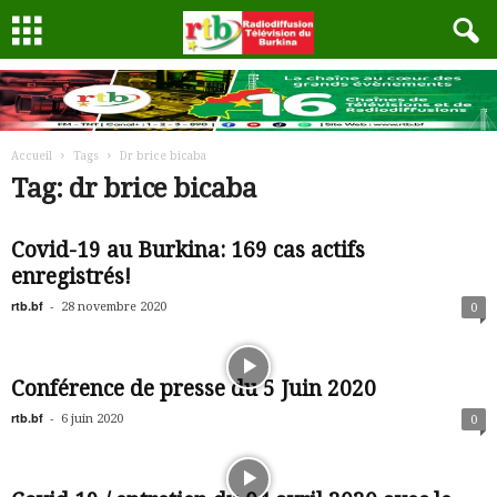
Accueil
Tags
Dr brice bicaba
Tag: dr brice bicaba
Covid-19 au Burkina: 169 cas actifs
enregistrés!
rtb.bf
-
28 novembre 2020
0
Conférence de presse du 5 Juin 2020
rtb.bf
-
6 juin 2020
0