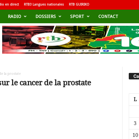
io en direct
RTB3 Langues nationales
RTB GUIRIKO
RADIO
DOSSIERS
SPORT
CONTACT
de la prostate
Ca
sur le cancer de la prostate
L
3
10