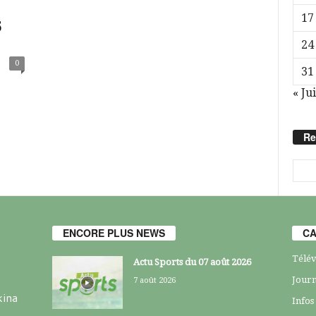
17
5
24
0
31
« Jui
Re
ENCORE PLUS NEWS
CA
Télév
Actu Sports du 07 août 2026
Journ
7 août 2026
kina
Infos