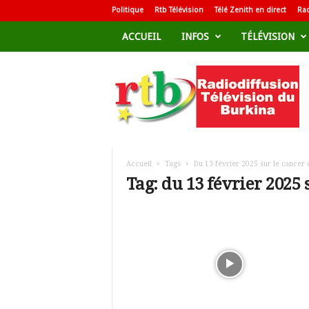
Politique
Rtb Télévision
Télé Zenith en direct
Rad
ACCUEIL
INFOS
TÉLÉVISION
R
a
d
i
o
d
i
f
Accueil
Tags
Du 13 février 2025 sur le cancer 
f
Tag: du 13 février 2025 
u
s
i
o
n
T
é
l