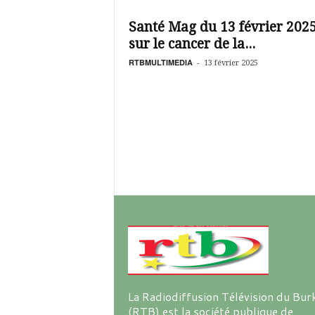
é
v
Santé Mag du 13 février 202
i
sur le cancer de la...
s
i
RTBMULTIMEDIA
-
13 février 2025
o
n
d
u
B
u
r
k
i
n
a
La Radiodiffusion Télévision du Bur
(RTB) est la société publique de