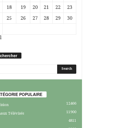
18
19
20
21
22
23
25
26
27
28
29
30
l
chercher
TÉGORIE POPULAIRE
12466
ision
11900
aux Télévisés
4811