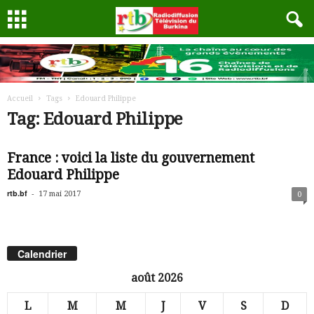
Accueil
Tags
Edouard Philippe
Tag: Edouard Philippe
France : voici la liste du gouvernement
Edouard Philippe
rtb.bf
-
17 mai 2017
0
Calendrier
août 2026
L
M
M
J
V
S
D