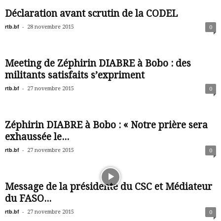
Déclaration avant scrutin de la CODEL
rtb.bf
-
28 novembre 2015
0
Meeting de Zéphirin DIABRE à Bobo : des
militants satisfaits s’expriment
rtb.bf
-
27 novembre 2015
0
Zéphirin DIABRE à Bobo : « Notre prière sera
exhaussée le...
rtb.bf
-
27 novembre 2015
0
Message de la présidente du CSC et Médiateur
du FASO...
rtb.bf
-
27 novembre 2015
0