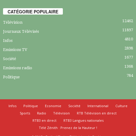
CATÉGORIE POPULAIRE
12462
Télévision
11897
Journaux Télévisés
4810
Infos
2898
Emissions TV
1677
Société
1368
Emissions radio
784
Politique
Infos
Politique
Economie
Société
International
Culture
Sports
Radio
Télévision
RTB Télévision en direct
RTB3 en direct
RTB3 Langues nationales
Télé Zénith : Prenez de la Hauteur !