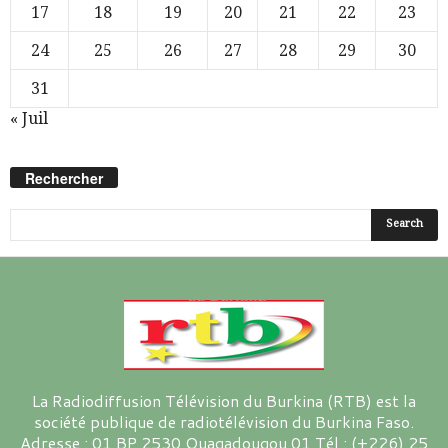
17
18
19
20
21
22
23
24
25
26
27
28
29
30
31
« Juil
Rechercher
La Radiodiffusion Télévision du Burkina (RTB) est la
société publique de radiotélévision du Burkina Faso.
Adresse : 01 BP 2530 Ouagadougou 01 Tél : (+226) 25