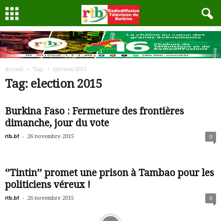
Accueil
Tags
Election 2015
Tag: election 2015
Burkina Faso : Fermeture des frontières
dimanche, jour du vote
rtb.bf
-
26 novembre 2015
0
‘’Tintin’’ promet une prison à Tambao pour les
politiciens véreux !
rtb.bf
-
26 novembre 2015
0