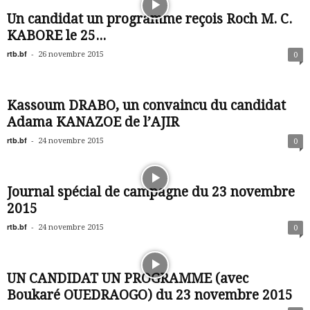
Un candidat un programme reçois Roch M. C.
KABORE le 25...
rtb.bf
-
26 novembre 2015
0
Kassoum DRABO, un convaincu du candidat
Adama KANAZOE de l’AJIR
rtb.bf
-
24 novembre 2015
0
Journal spécial de campagne du 23 novembre
2015
rtb.bf
-
24 novembre 2015
0
UN CANDIDAT UN PROGRAMME (avec
Boukaré OUEDRAOGO) du 23 novembre 2015