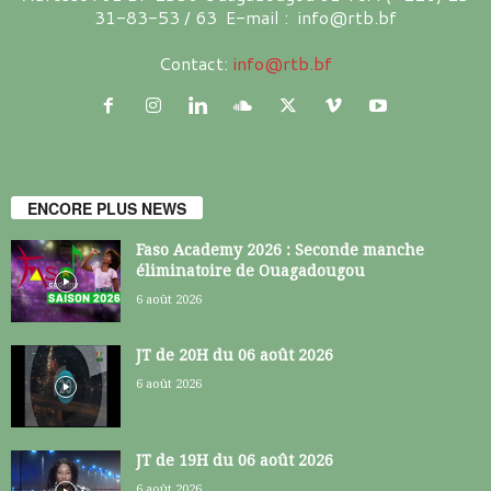
31-83-53 / 63 E-mail : info@rtb.bf
Contact:
info@rtb.bf
ENCORE PLUS NEWS
Faso Academy 2026 : Seconde manche
éliminatoire de Ouagadougou
6 août 2026
JT de 20H du 06 août 2026
6 août 2026
JT de 19H du 06 août 2026
6 août 2026